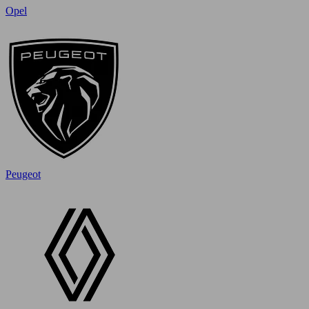
Opel
Peugeot