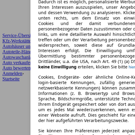
Dadurch ist es möglich, personalisierte Werb
Ihren Interessen auszuspielen, unser Angeb
und dessen Verwendung zu analysieren. Klicke
unten rechts, um dem Einsatz von einwill
Cookies und der damit verbundenen 
personenbezogener Daten zuzustimmen oder d
links, um eine detaillierte Auswahl hinsichtli
Service-Übersicht
treffen oder um der Verarbeitung personenbe
Kfz-Werkstätten
widersprechen, soweit diese auf Grundla
Autohäuser und Händler
Interessen erfolgt. Die Einwilligung um
Autoteile-Händler
Übermittlung bestimmter personenbezo
Autowaschanlagen
Drittländer, u.a. die USA, nach Art. 49 (1) (a) 
Auto verkaufen
›
keine Einwilligung
erteilen, klicken Sie bitte
hier
Auto bewerten
›
Anmelden
›
Cookies, Endgeräte- oder ähnliche Online-K
Startseite
login-basierte Kennungen, zufällig generi
netzwerkbasierte Kennungen) können zusam
Informationen (z. B. Browsertyp und Browse
Sprache, Bildschirmgröße, unterstützte Techno
Ihrem Endgerät gespeichert oder von dort au
um es jedes Mal wiederzuerkennen, wenn e
einer Webseite aufruft. Dies geschieht für ei
der hier aufgeführten Verarbeitungszwecke.
Sie können Ihre Präferenzen jederzeit anpas