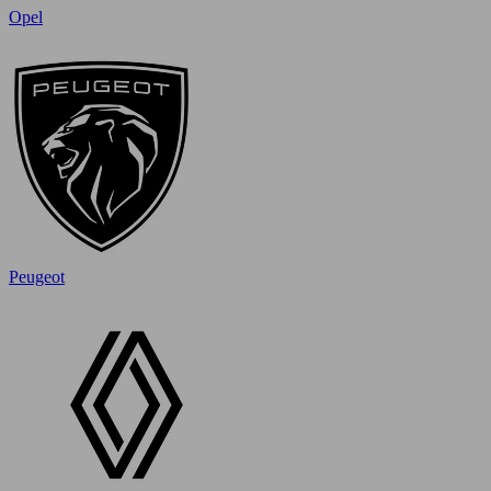
Opel
Peugeot