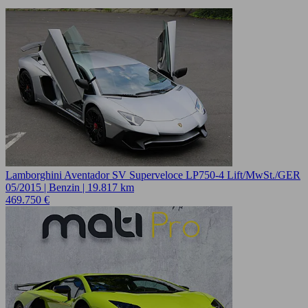
Lamborghini Aventador SV Superveloce LP750-4 Lift/MwSt./GER
05/2015 | Benzin | 19.817 km
469.750 €