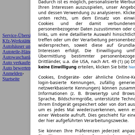
Dadurch ist es möglich, personalisierte Werb
Ihren Interessen auszuspielen, unser Angeb
und dessen Verwendung zu analysieren. Klicke
unten rechts, um dem Einsatz von einwill
Cookies und der damit verbundenen 
personenbezogener Daten zuzustimmen oder d
links, um eine detaillierte Auswahl hinsichtli
Service-Übersicht
treffen oder um der Verarbeitung personenbe
Kfz-Werkstätten
widersprechen, soweit diese auf Grundla
Autohäuser und Händler
Interessen erfolgt. Die Einwilligung um
Autoteile-Händler
Übermittlung bestimmter personenbezo
Autowaschanlagen
Drittländer, u.a. die USA, nach Art. 49 (1) (a) 
Auto verkaufen
›
keine Einwilligung
erteilen, klicken Sie bitte
hier
Auto bewerten
›
Anmelden
›
Cookies, Endgeräte- oder ähnliche Online-K
Startseite
login-basierte Kennungen, zufällig generi
netzwerkbasierte Kennungen) können zusam
Informationen (z. B. Browsertyp und Browse
Sprache, Bildschirmgröße, unterstützte Techno
Ihrem Endgerät gespeichert oder von dort au
um es jedes Mal wiederzuerkennen, wenn e
einer Webseite aufruft. Dies geschieht für ei
der hier aufgeführten Verarbeitungszwecke.
Sie können Ihre Präferenzen jederzeit anpas