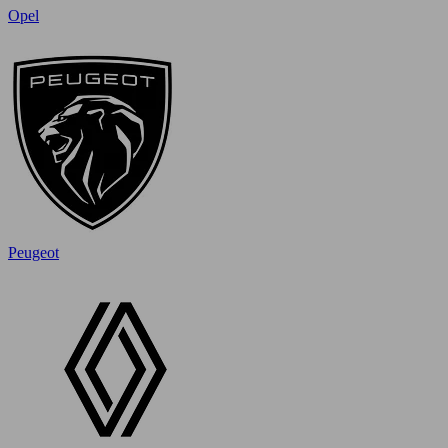
Opel
Peugeot