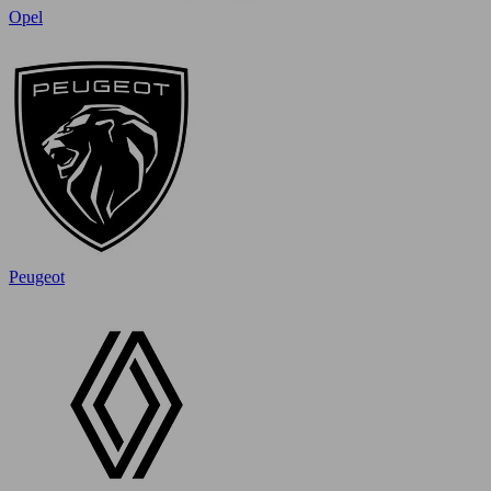
Opel
Peugeot