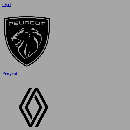
Opel
Peugeot