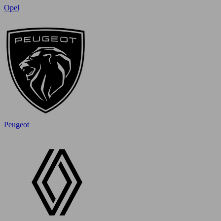
Opel
Peugeot