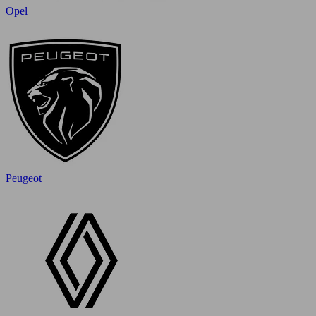
Opel
Peugeot