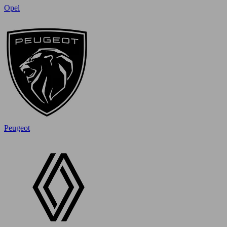
Opel
Peugeot