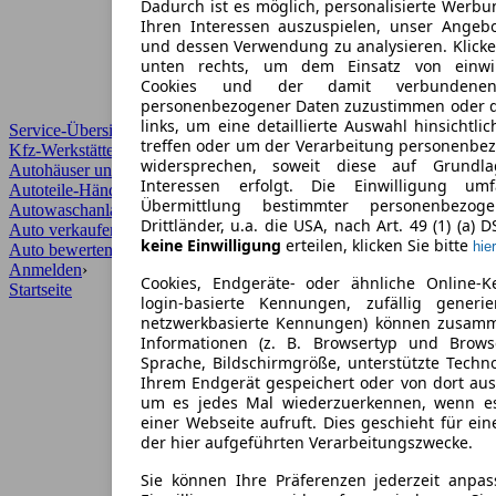
Dadurch ist es möglich, personalisierte Werb
Ihren Interessen auszuspielen, unser Angeb
und dessen Verwendung zu analysieren. Klicke
unten rechts, um dem Einsatz von einwill
Cookies und der damit verbundenen 
personenbezogener Daten zuzustimmen oder d
links, um eine detaillierte Auswahl hinsichtli
Service-Übersicht
treffen oder um der Verarbeitung personenbe
Kfz-Werkstätten
widersprechen, soweit diese auf Grundla
Autohäuser und Händler
Interessen erfolgt. Die Einwilligung um
Autoteile-Händler
Übermittlung bestimmter personenbezo
Autowaschanlagen
Drittländer, u.a. die USA, nach Art. 49 (1) (a) 
Auto verkaufen
›
keine Einwilligung
erteilen, klicken Sie bitte
hier
Auto bewerten
›
Anmelden
›
Cookies, Endgeräte- oder ähnliche Online-K
Startseite
login-basierte Kennungen, zufällig generi
netzwerkbasierte Kennungen) können zusam
Informationen (z. B. Browsertyp und Browse
Sprache, Bildschirmgröße, unterstützte Techno
Ihrem Endgerät gespeichert oder von dort au
um es jedes Mal wiederzuerkennen, wenn e
einer Webseite aufruft. Dies geschieht für ei
der hier aufgeführten Verarbeitungszwecke.
Sie können Ihre Präferenzen jederzeit anpas