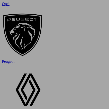
Opel
Peugeot