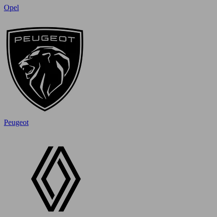
Opel
Peugeot