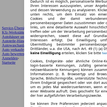
Dadurch ist es möglich, personalisierte Werb
Ihren Interessen auszuspielen, unser Angeb
und dessen Verwendung zu analysieren. Klicke
unten rechts, um dem Einsatz von einwill
Cookies und der damit verbundenen 
personenbezogener Daten zuzustimmen oder d
links, um eine detaillierte Auswahl hinsichtli
Service-Übersicht
treffen oder um der Verarbeitung personenbe
Kfz-Werkstätten
widersprechen, soweit diese auf Grundla
Autohäuser und Händler
Interessen erfolgt. Die Einwilligung um
Autoteile-Händler
Übermittlung bestimmter personenbezo
Autowaschanlagen
Drittländer, u.a. die USA, nach Art. 49 (1) (a) 
Auto verkaufen
›
keine Einwilligung
erteilen, klicken Sie bitte
hier
Auto bewerten
›
Anmelden
›
Cookies, Endgeräte- oder ähnliche Online-K
Startseite
login-basierte Kennungen, zufällig generi
netzwerkbasierte Kennungen) können zusam
Informationen (z. B. Browsertyp und Browse
Sprache, Bildschirmgröße, unterstützte Techno
Ihrem Endgerät gespeichert oder von dort au
um es jedes Mal wiederzuerkennen, wenn e
einer Webseite aufruft. Dies geschieht für ei
der hier aufgeführten Verarbeitungszwecke.
Sie können Ihre Präferenzen jederzeit anpas