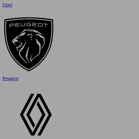
Opel
Peugeot