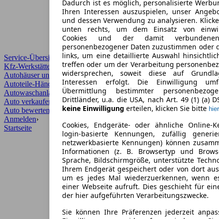
Dadurch ist es möglich, personalisierte Werb
Ihren Interessen auszuspielen, unser Angeb
und dessen Verwendung zu analysieren. Klicke
unten rechts, um dem Einsatz von einwill
Cookies und der damit verbundenen 
personenbezogener Daten zuzustimmen oder d
links, um eine detaillierte Auswahl hinsichtli
Service-Übersicht
treffen oder um der Verarbeitung personenbe
Kfz-Werkstätten
widersprechen, soweit diese auf Grundla
Autohäuser und Händler
Interessen erfolgt. Die Einwilligung um
Autoteile-Händler
Übermittlung bestimmter personenbezo
Autowaschanlagen
Drittländer, u.a. die USA, nach Art. 49 (1) (a) 
Auto verkaufen
›
keine Einwilligung
erteilen, klicken Sie bitte
hier
Auto bewerten
›
Anmelden
›
Cookies, Endgeräte- oder ähnliche Online-K
Startseite
login-basierte Kennungen, zufällig generi
netzwerkbasierte Kennungen) können zusam
Informationen (z. B. Browsertyp und Browse
Sprache, Bildschirmgröße, unterstützte Techno
Ihrem Endgerät gespeichert oder von dort au
um es jedes Mal wiederzuerkennen, wenn e
einer Webseite aufruft. Dies geschieht für ei
der hier aufgeführten Verarbeitungszwecke.
Sie können Ihre Präferenzen jederzeit anpas