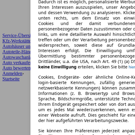
Dadurch ist es möglich, personalisierte Werb
Ihren Interessen auszuspielen, unser Angeb
und dessen Verwendung zu analysieren. Klicke
unten rechts, um dem Einsatz von einwill
Cookies und der damit verbundenen 
personenbezogener Daten zuzustimmen oder d
links, um eine detaillierte Auswahl hinsichtli
Service-Übersicht
treffen oder um der Verarbeitung personenbe
Kfz-Werkstätten
widersprechen, soweit diese auf Grundla
Autohäuser und Händler
Interessen erfolgt. Die Einwilligung um
Autoteile-Händler
Übermittlung bestimmter personenbezo
Autowaschanlagen
Drittländer, u.a. die USA, nach Art. 49 (1) (a) 
Auto verkaufen
›
keine Einwilligung
erteilen, klicken Sie bitte
hier
Auto bewerten
›
Anmelden
›
Cookies, Endgeräte- oder ähnliche Online-K
Startseite
login-basierte Kennungen, zufällig generi
netzwerkbasierte Kennungen) können zusam
Informationen (z. B. Browsertyp und Browse
Sprache, Bildschirmgröße, unterstützte Techno
Ihrem Endgerät gespeichert oder von dort au
um es jedes Mal wiederzuerkennen, wenn e
einer Webseite aufruft. Dies geschieht für ei
der hier aufgeführten Verarbeitungszwecke.
Sie können Ihre Präferenzen jederzeit anpas