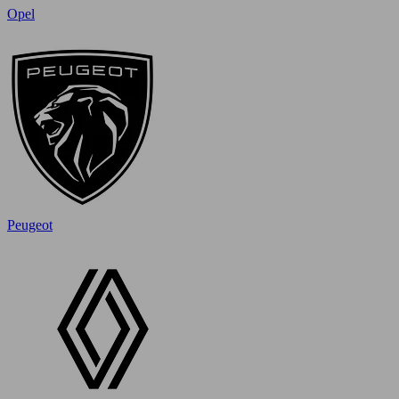
Opel
Peugeot