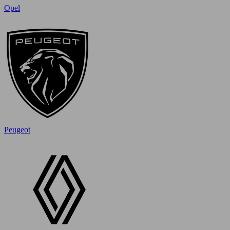
Opel
Peugeot