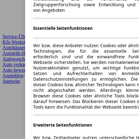
Zielgruppenforschung sowie Entwicklung und 
von Angeboten
Essentielle Seitenfunktionen
Service-Übersicht
Kfz-Werkstätten
Wir bzw. diese Anbieter nutzen Cookies oder ähnl
Autohäuser und Händler
Technologien, die für die essentielle Seit
Autoteile-Händler
erforderlich sind und die einwandfreie Funkt
Autowaschanlagen
Webseite sicherstellen. Sie werden normalerweise
Auto verkaufen
›
Nutzeraktivitäten genutzt, um wichtige Funkt
Auto bewerten
›
Setzen und Aufrechterhalten von Anmeld
Anmelden
›
Datenschutzeinstellungen zu ermöglichen. Di
Startseite
dieser Cookies bzw. ähnlicher Technologien kann
nicht abgeschaltet werden. Allerdings könn
Browser diese Cookies oder ähnliche Tools block
darauf hinweisen. Das Blockieren dieser Cookies 
Tools kann die Funktionalität der Webseite beeintr
Erweiterte Seitenfunktionen
Wir bzw. Drittanbieter nutzen unterschiedliche 