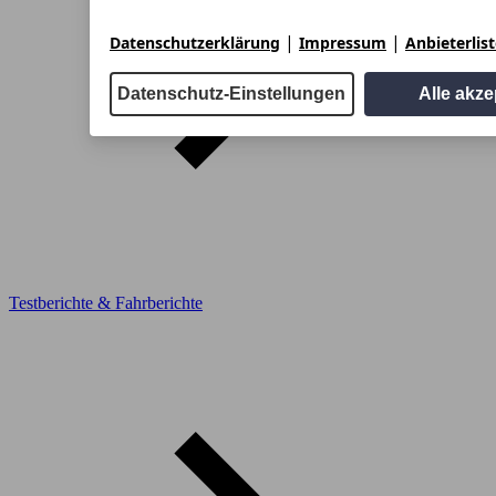
|
|
Datenschutzerklärung
Impressum
Anbieterlis
Datenschutz-Einstellungen
Alle akze
Testberichte & Fahrberichte