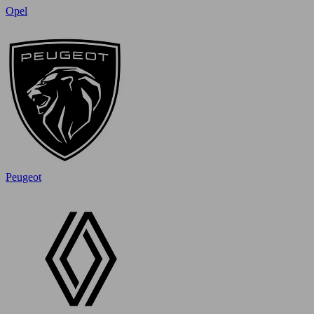
Opel
Peugeot