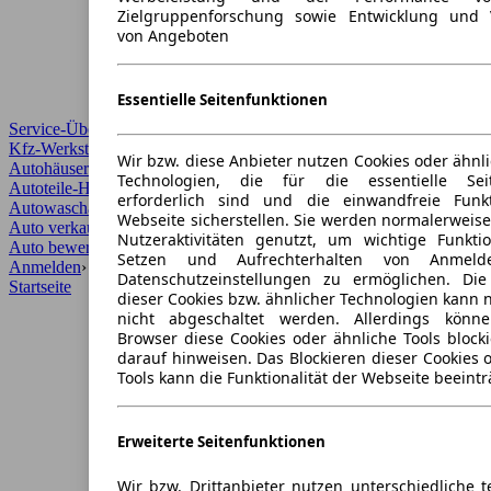
Zielgruppenforschung sowie Entwicklung und 
von Angeboten
Essentielle Seitenfunktionen
Service-Übersicht
Kfz-Werkstätten
Wir bzw. diese Anbieter nutzen Cookies oder ähnl
Autohäuser und Händler
Technologien, die für die essentielle Seit
Autoteile-Händler
erforderlich sind und die einwandfreie Funkt
Autowaschanlagen
Webseite sicherstellen. Sie werden normalerweise
Auto verkaufen
›
Nutzeraktivitäten genutzt, um wichtige Funkt
Auto bewerten
›
Setzen und Aufrechterhalten von Anmeld
Anmelden
›
Datenschutzeinstellungen zu ermöglichen. Di
Startseite
dieser Cookies bzw. ähnlicher Technologien kann
nicht abgeschaltet werden. Allerdings könn
Browser diese Cookies oder ähnliche Tools block
darauf hinweisen. Das Blockieren dieser Cookies 
Tools kann die Funktionalität der Webseite beeintr
Erweiterte Seitenfunktionen
Wir bzw. Drittanbieter nutzen unterschiedliche 