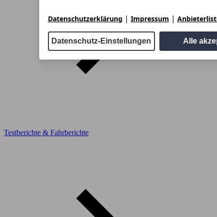
|
|
Datenschutzerklärung
Impressum
Anbieterlis
Datenschutz-Einstellungen
Alle akze
Testberichte & Fahrberichte