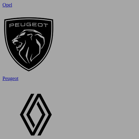
Opel
Peugeot