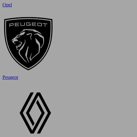
Opel
Peugeot