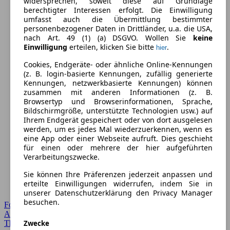
widersprechen, soweit diese auf Grundlage
berechtigter Interessen erfolgt. Die Einwilligung
umfasst auch die Übermittlung bestimmter
personenbezogener Daten in Drittländer, u.a. die USA,
nach Art. 49 (1) (a) DSGVO. Wollen Sie
keine
Einwilligung
erteilen, klicken Sie bitte
.
hier
Cookies, Endgeräte- oder ähnliche Online-Kennungen
(z. B. login-basierte Kennungen, zufällig generierte
Kennungen, netzwerkbasierte Kennungen) können
zusammen mit anderen Informationen (z. B.
Browsertyp und Browserinformationen, Sprache,
Bildschirmgröße, unterstützte Technologien usw.) auf
Ihrem Endgerät gespeichert oder von dort ausgelesen
werden, um es jedes Mal wiederzuerkennen, wenn es
eine App oder einer Webseite aufruft. Dies geschieht
für einen oder mehrere der hier aufgeführten
Verarbeitungszwecke.
Sie können Ihre Präferenzen jederzeit anpassen und
erteilte Einwilligungen widerrufen, indem Sie in
unserer Datenschutzerklärung den Privacy Manager
besuchen.
Forum Startseite
Alle Auto-Foren
Zwecke
Themen-Forum