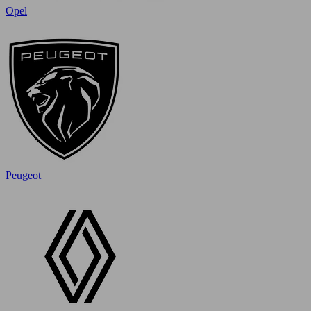
Opel
Peugeot