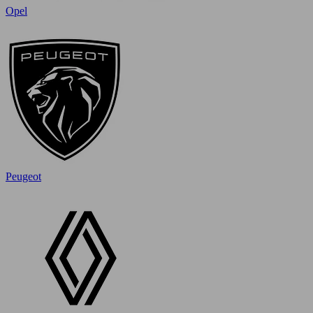
Opel
Peugeot