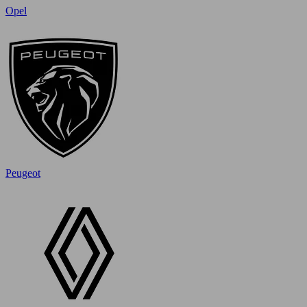
Opel
Peugeot