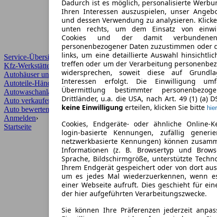
Dadurch ist es möglich, personalisierte Werb
Ihren Interessen auszuspielen, unser Angeb
und dessen Verwendung zu analysieren. Klicke
unten rechts, um dem Einsatz von einwill
Cookies und der damit verbundenen 
personenbezogener Daten zuzustimmen oder d
links, um eine detaillierte Auswahl hinsichtli
Service-Übersicht
treffen oder um der Verarbeitung personenbe
Kfz-Werkstätten
widersprechen, soweit diese auf Grundla
Autohäuser und Händler
Interessen erfolgt. Die Einwilligung um
Autoteile-Händler
Übermittlung bestimmter personenbezo
Autowaschanlagen
Drittländer, u.a. die USA, nach Art. 49 (1) (a) 
Auto verkaufen
›
keine Einwilligung
erteilen, klicken Sie bitte
hier
Auto bewerten
›
Anmelden
›
Cookies, Endgeräte- oder ähnliche Online-K
Startseite
login-basierte Kennungen, zufällig generi
netzwerkbasierte Kennungen) können zusam
Informationen (z. B. Browsertyp und Browse
Sprache, Bildschirmgröße, unterstützte Techno
Ihrem Endgerät gespeichert oder von dort au
um es jedes Mal wiederzuerkennen, wenn e
einer Webseite aufruft. Dies geschieht für ei
der hier aufgeführten Verarbeitungszwecke.
Sie können Ihre Präferenzen jederzeit anpas