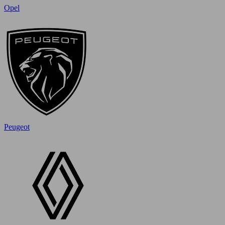
Opel
Peugeot