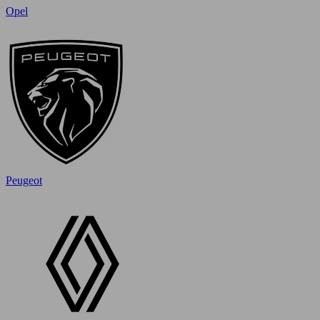
Opel
Peugeot