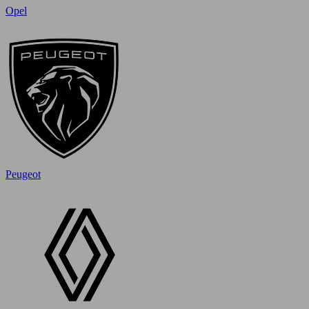
Opel
Peugeot