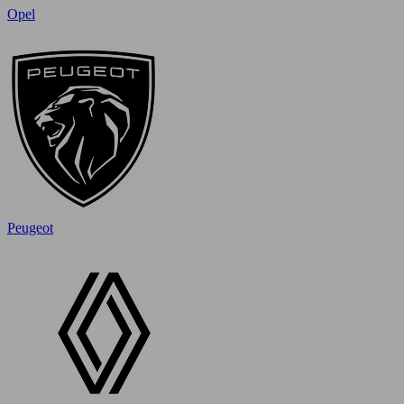
Opel
Peugeot