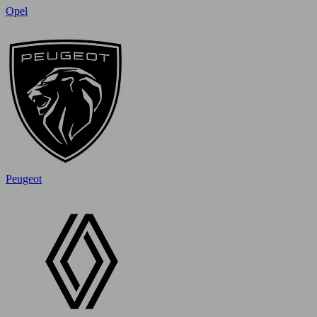
Opel
Peugeot