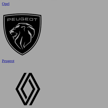
Opel
Peugeot