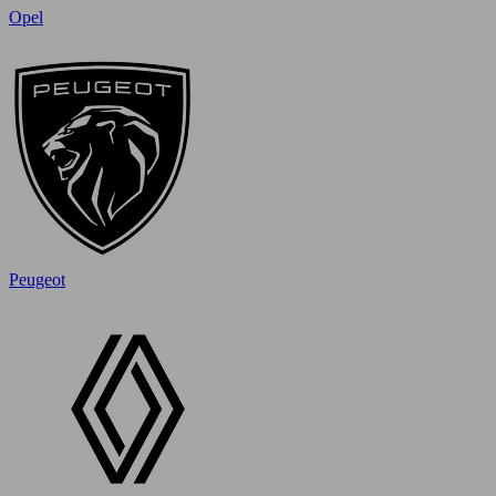
Opel
Peugeot