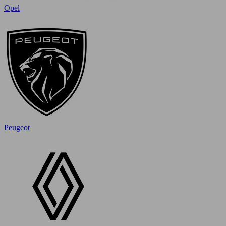
Opel
Peugeot