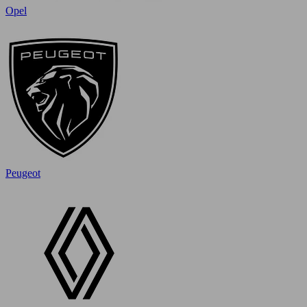
Opel
Peugeot