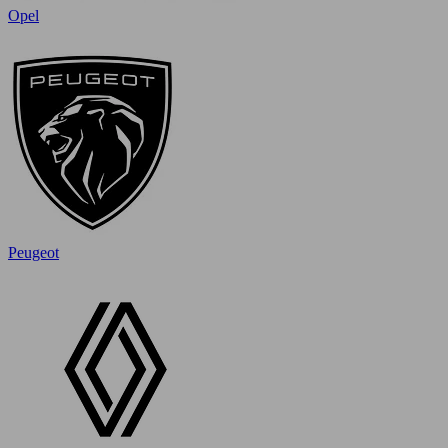
Opel
Peugeot