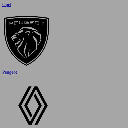
Opel
Peugeot