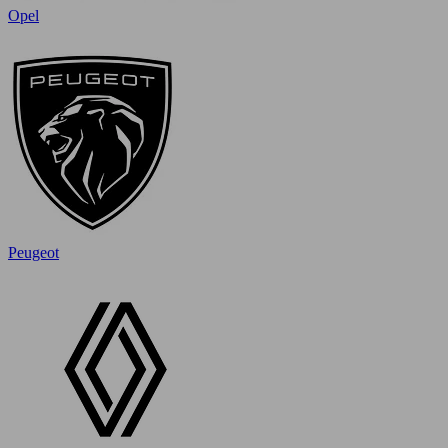
Opel
Peugeot