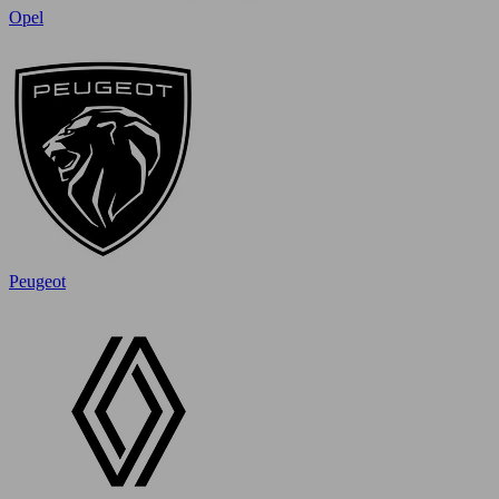
Opel
Peugeot