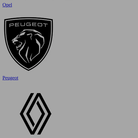
Opel
Peugeot