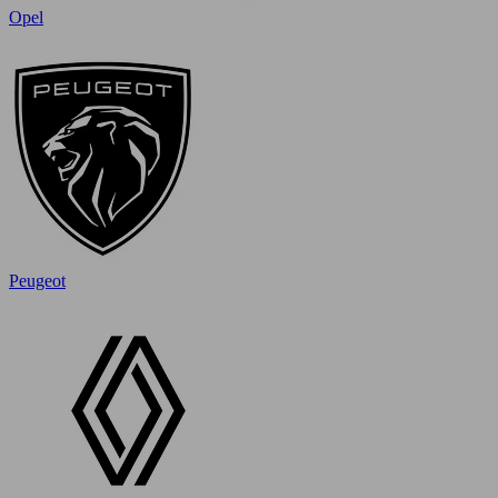
Opel
Peugeot