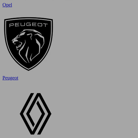
Opel
Peugeot