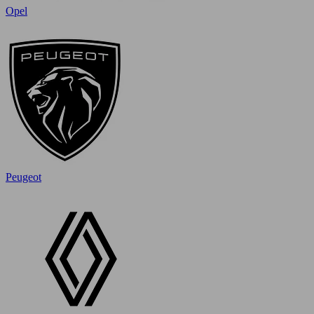
Opel
Peugeot