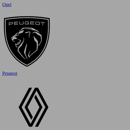
Opel
Peugeot