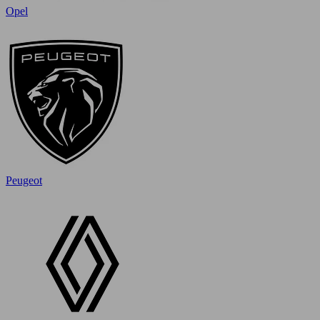
Opel
Peugeot