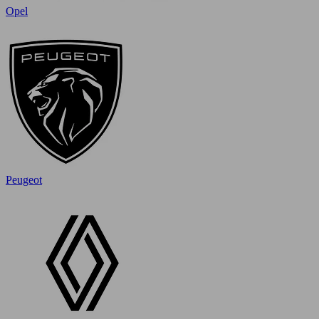
Opel
Peugeot