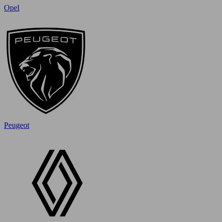
Opel
Peugeot