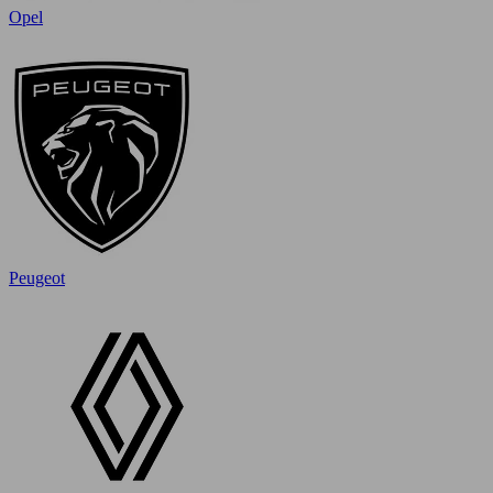
Opel
Peugeot