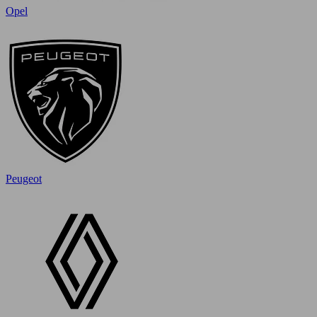
Opel
Peugeot