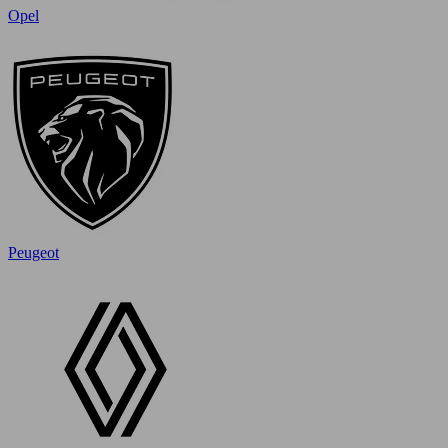
Opel
Peugeot