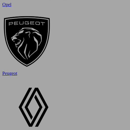
Opel
Peugeot