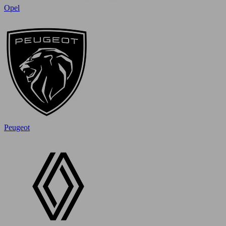
Opel
Peugeot