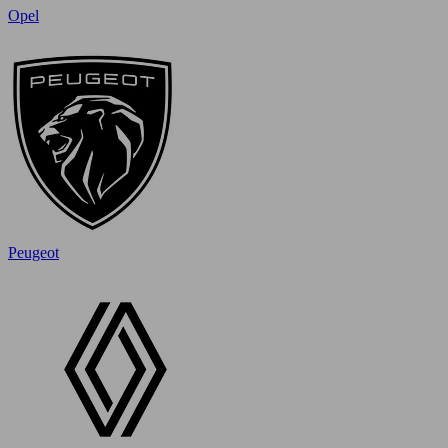
Opel
Peugeot