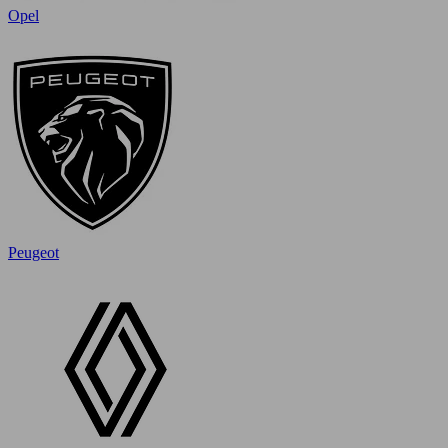
Opel
Peugeot