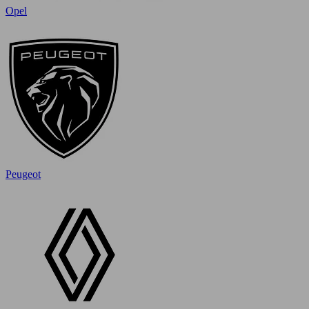
Opel
Peugeot