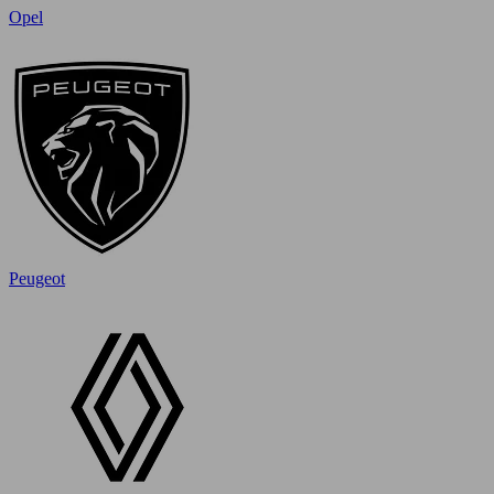
Opel
Peugeot